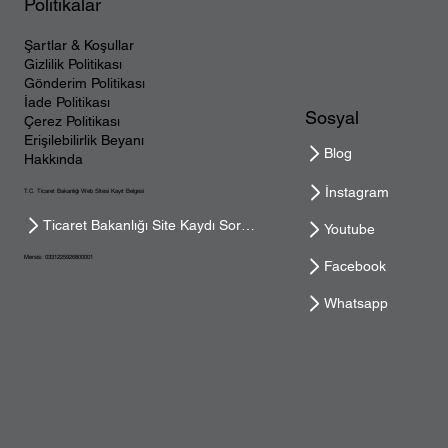
Politikalar
Şartlar & Koşullar
Gizlilik Politikası
Gönderim Politikası
İade Politikası
Sosyal
Çerez Politikası
Erişilebilirlik Beyanı
Blog
Hakkında
İnstagram
T.C. Ticaret Bakanlığı Web Sitesi Kayıt Belgesi
Ticaret Bakanlığı Site Kaydı Sorgula
Youtube
Mersis: 0331225926800001
Facebook
Whatsapp