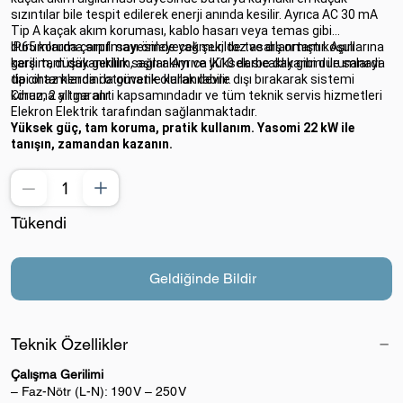
sızıntılar bile tespit edilerek enerji anında kesilir. Ayrıca AC 30 mA
Tip A kaçak akım koruması, kablo hasarı veya temas gibi
durumlarda çarpılmayı önleyecek şekilde tasarlanmıştır. Aşırı
IP65 koruma sınıfı sayesinde yağmur, toz ve dış ortam koşullarına
gerilim, düşük gerilim, aşırı akım ve yüksek sıcaklık gibi durumlarda
karşı tam dayanıklılık sağlar. Ayrıca IK10 darbe dayanımı ile sanayi
da cihaz kendini otomatik olarak devre dışı bırakarak sistemi
tipi ortamlarda da güvenle kullanılabilir.
koruma altına alır.
Cihaz, 2 yıl garanti kapsamındadır ve tüm teknik servis hizmetleri
Elekron Elektrik tarafından sağlanmaktadır.
Yüksek güç, tam koruma, pratik kullanım. Yasomi 22 kW ile
tanışın, zamandan kazanın.
Tükendi
Geldiğinde Bildir
Teknik Özellikler
Çalışma Gerilimi
– Faz-Nötr (L-N): 190 V – 250 V