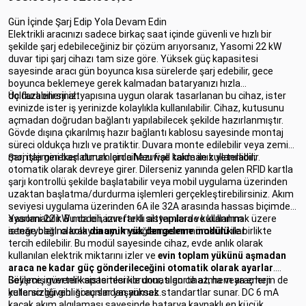
Gün İçinde Şarj Edip Yola Devam Edin
Elektrikli aracınızı sadece birkaç saat içinde güvenli ve hızlı bir
şekilde şarj edebileceğiniz bir çözüm arıyorsanız, Yasomi 22 kW
duvar tipi şarj cihazı tam size göre. Yüksek güç kapasitesi
sayesinde aracı gün boyunca kısa sürelerde şarj edebilir, gece
boyunca beklemeye gerek kalmadan bataryanızı hızla
doldurabilirsiniz.
Üç fazlı enerji altyapısına uygun olarak tasarlanan bu cihaz, ister
evinizde ister iş yerinizde kolaylıkla kullanılabilir. Cihaz, kutusunu
açmadan doğrudan bağlantı yapılabilecek şekilde hazırlanmıştır.
Gövde dışına çıkarılmış hazır bağlantı kablosu sayesinde montaj
süreci oldukça hızlı ve pratiktir. Duvara monte edilebilir veya zemin
montajı gereken durumlarda Meuwall kaide ile kullanılabilir.
Şarj işlemini başlatmak için cihazı fişe takmanız yeterlidir;
otomatik olarak devreye girer. Dilerseniz yanında gelen RFID kartla
şarjı kontrollü şekilde başlatabilir veya mobil uygulama üzerinden
uzaktan başlatma/durdurma işlemleri gerçekleştirebilirsiniz. Akım
seviyesi uygulama üzerinden 6A ile 32A arasında hassas biçimde
ayarlanabilir. Bu da cihazın farklı altyapılara ve kullanım
Yasomi 22 kW modeli, inverterli sistemlerde kullanılmak üzere
senaryolarına kolayca uyum sağlamasını mümkün kılar.
isteğe bağlı olarak
dinamik yük dengeleme modülü
ile birlikte
tercih edilebilir. Bu modül sayesinde cihaz, evde anlık olarak
kullanılan elektrik miktarını izler ve
evin toplam yükünü aşmadan
araca ne kadar güç gönderileceğini otomatik olarak ayarlar
.
Böylece inverter kapasitesi korunur, sigorta atma veya enerji
Gelişmiş güvenlik sistemleri ile donatılan cihaz, hem araç hem de
yetersizliği gibi sorunlar yaşanmaz.
kullanıcı güvenliği açısından yüksek standartlar sunar. DC 6 mA
kaçak akım algılaması sayesinde batarya kaynaklı en küçük