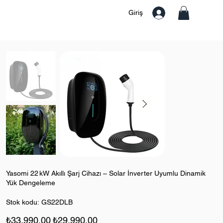
Giriş
Yasomi 22 kW Akıllı Şarj Cihazı – Solar İnverter Uyumlu Dinamik
Yük Dengeleme
Stok
Stok kodu:
GS22DLB
kodu:
GS22DLB
Orijinal
İndirimli
₺33.990,00
₺29.990,00
fiyat
fiyat