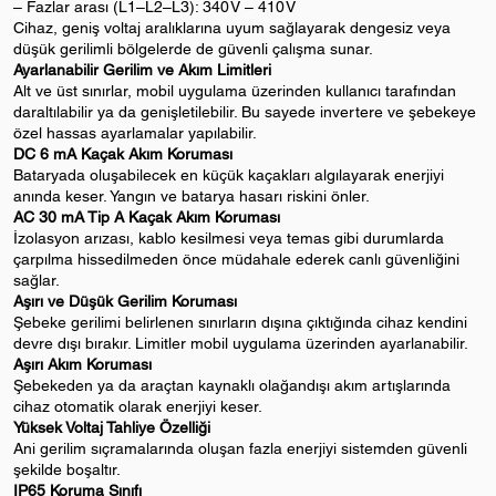
– Fazlar arası (L1–L2–L3): 340 V – 410 V
Cihaz, geniş voltaj aralıklarına uyum sağlayarak dengesiz veya
düşük gerilimli bölgelerde de güvenli çalışma sunar.
Ayarlanabilir Gerilim ve Akım Limitleri
Alt ve üst sınırlar, mobil uygulama üzerinden kullanıcı tarafından
daraltılabilir ya da genişletilebilir. Bu sayede invertere ve şebekeye
özel hassas ayarlamalar yapılabilir.
DC 6 mA Kaçak Akım Koruması
Bataryada oluşabilecek en küçük kaçakları algılayarak enerjiyi
anında keser. Yangın ve batarya hasarı riskini önler.
AC 30 mA Tip A Kaçak Akım Koruması
İzolasyon arızası, kablo kesilmesi veya temas gibi durumlarda
çarpılma hissedilmeden önce müdahale ederek canlı güvenliğini
sağlar.
Aşırı ve Düşük Gerilim Koruması
Şebeke gerilimi belirlenen sınırların dışına çıktığında cihaz kendini
devre dışı bırakır. Limitler mobil uygulama üzerinden ayarlanabilir.
Aşırı Akım Koruması
Şebekeden ya da araçtan kaynaklı olağandışı akım artışlarında
cihaz otomatik olarak enerjiyi keser.
Yüksek Voltaj Tahliye Özelliği
Ani gerilim sıçramalarında oluşan fazla enerjiyi sistemden güvenli
şekilde boşaltır.
IP65 Koruma Sınıfı