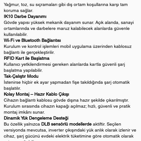
Yağmur, toz, su sıçramaları gibi dış ortam koşullarına karşı tam
koruma sağlar.
IK10 Darbe Dayanımı
Gövde yapısı yüksek mekanik dayanım sunar. Açık alanda, sanayi
ortamlarında ve darbelere maruz kalabilecek alanlarda güvenle
kullanılabilir.
Wi‑Fi ve Bluetooth Bağlantısı
Kurulum ve kontrol işlemleri mobil uygulama üzerinden kablosuz
bağlantı ile gerçekleştirilir.
RFID Kart ile Başlatma
Kullanıcı yetkilendirmesi gereken alanlarda kartla güvenli şarj
başlatma yapılabilir.
Tak‑Çalıştır Modu
İstenirse hiçbir ek ayar yapmadan fişe takıldığında şarj otomatik
başlatılır.
Kolay Montaj – Hazır Kablo Çıkışı
Cihazın bağlantı kablosu gövde dışına hazır şekilde çıkarılmıştır.
Kurulum sırasında cihazın kapağı açılmaz; hızlı, güvenli ve pratik
montaj imkânı sunar.
Dinamik Yük Dengeleme Desteği
Bu özellik yalnızca
DLB sensörlü modellerde
aktiftir. Seçilen
versiyonda mevcutsa, inverter çıkışındaki yük anlık olarak izlenir ve
cihaz, şarj gücünü evdeki elektrik tüketimine göre otomatik olarak