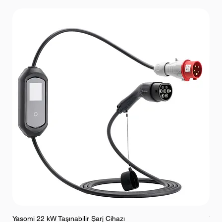
Yasomi 22 kW Taşınabilir Şarj Cihazı
Yaso