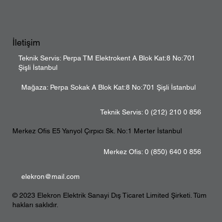
İletişim
Teknik Servis: Perpa TM Elektrokent A Blok Kat:8 No:701
Şişli İstanbul
Mağaza: Perpa Sokak A Blok Kat:8 No:701 Şişli İstanbul
Teknik Servis: 0 (212) 210 0 856
Merkez Ofis E5 Yanyol Çırpıcı Sk. No:1 Merter İstanbul
Merkez Ofis: 0 (850) 640 0 856
elekron@mail.com
© 2023 Elekron Elektrik Sanayi Dış Ticaret Limited Şirketi. Tüm
hakları saklıdır.