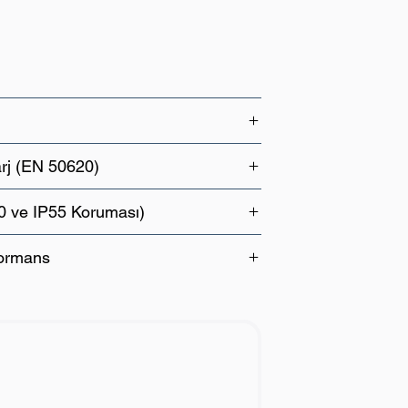
rj (EN 50620)
10 ve IP55 Koruması)
formans