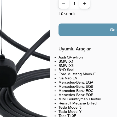
Tükendi
Gel
Uyumlu Araçlar
Audi Q4 e-tron
BMW iX1
BMW iX3
BYD Seal
Ford Mustang Mach-E
Kia Niro EV
Mercedes-Benz EQA
Mercedes-Benz EQB
Mercedes-Benz EQC
Mercedes-Benz EQE
MINI Countryman Electric
Renault Megane E-Tech
Tesla Model 3
Tesla Model Y
Togg T10F