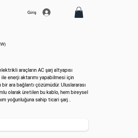
Giriş
kW)
ktrikli araçların AC şarj altyapısı
le enerji aktarımı yapabilmesi için
bir ara bağlantı çözümüdür. Uluslararası
lu olarak üretilen bu kablo, hem bireysel
ım yoğunluğuna sahip ticari şarj
üvenilir bir işletim sunar. Mekanik direnç
an en üst standartları karşılayan yapısal
rden ev tipi kurulumlara kadar tüm
ri eksiksiz karşılamaktadır.