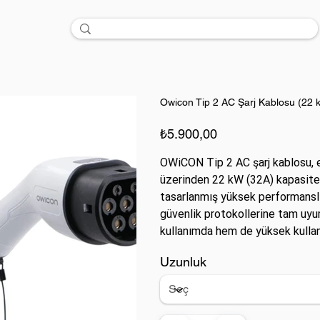
Owicon Tip 2 AC Şarj Kablosu (22 
Fiyat
₺5.900,00
OWiCON Tip 2 AC şarj kablosu, ele
üzerinden 22 kW (32A) kapasite i
tasarlanmış yüksek performanslı 
güvenlik protokollerine tam uyum
kullanımda hem de yüksek kullan
istasyonlarında uzun ömürlü ve g
Uzunluk
ve elektriksel iletkenlik açısınd
bileşenleri, endüstriyel tesisle
senaryolarda teknik gereksinimle