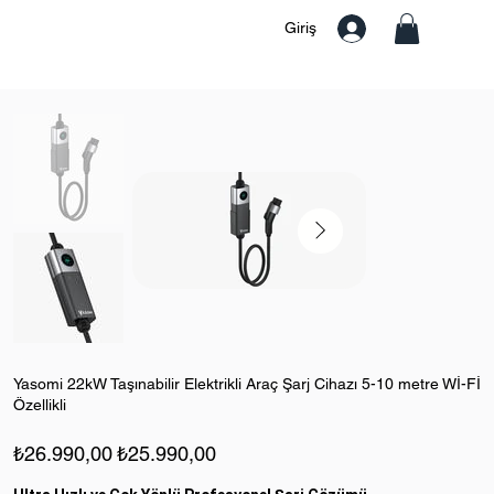
Giriş
Yasomi 22kW Taşınabilir Elektrikli Araç Şarj Cihazı 5-10 metre Wİ-Fİ
Özellikli
Orijinal
İndirimli
₺26.990,00
₺25.990,00
fiyat
fiyat