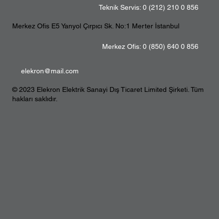
Teknik Servis: 0 (212) 210 0 856
Merkez Ofis E5 Yanyol Çırpıcı Sk. No:1 Merter İstanbul
Merkez Ofis: 0 (850) 640 0 856
elekron@mail.com
© 2023 Elekron Elektrik Sanayi Dış Ticaret Limited Şirketi. Tüm
hakları saklıdır.