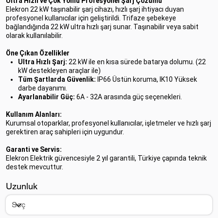
Ultra Hızlı ve Çok Yönlü Profesyonel Şarj Çözümü
Elekron 22 kW taşınabilir şarj cihazı, hızlı şarj ihtiyacı duyan
profesyonel kullanıcılar için geliştirildi. Trifaze şebekeye
bağlandığında 22 kW ultra hızlı şarj sunar. Taşınabilir veya sabit
olarak kullanılabilir.
Öne Çıkan Özellikler
Ultra Hızlı Şarj:
22 kW ile en kısa sürede batarya dolumu. (22
kW destekleyen araçlar ile)
Tüm Şartlarda Güvenlik:
IP66 Üstün koruma, IK10 Yüksek
darbe dayanımı.
Ayarlanabilir Güç:
6A - 32A arasında güç seçenekleri.
Kullanım Alanları:
Kurumsal otoparklar, profesyonel kullanıcılar, işletmeler ve hızlı şarj
gerektiren araç sahipleri için uygundur.
Garanti ve Servis:
Elekron Elektrik güvencesiyle 2 yıl garantili, Türkiye çapında teknik
destek mevcuttur.
Uzunluk