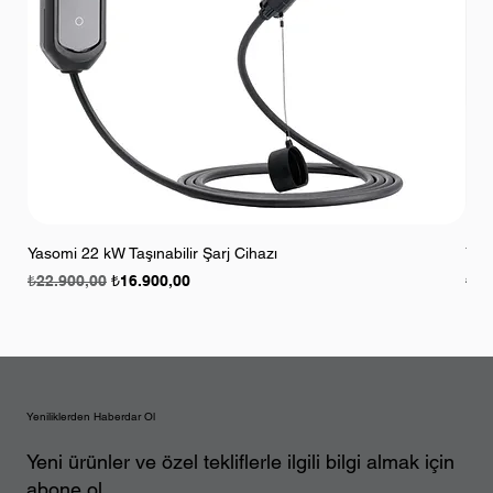
Yasomi 22 kW Taşınabilir Şarj Cihazı
Yaso
Normal Fiyat
İndirimli Fiyat
Nor
₺22.900,00
₺16.900,00
₺15
Yeniliklerden Haberdar Ol
Yeni ürünler ve özel tekliflerle ilgili bilgi almak için
abone ol.