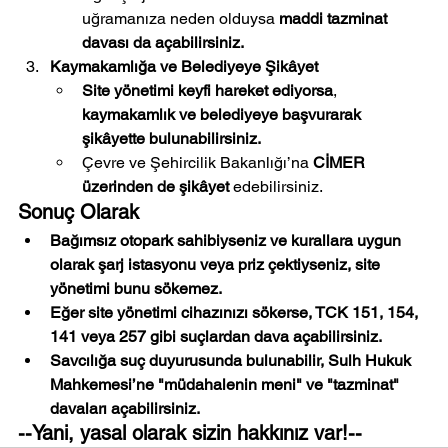
uğramanıza neden olduysa 
maddi tazminat 
davası da açabilirsiniz.
Kaymakamlığa ve Belediyeye Şikâyet
Site yönetimi keyfi hareket ediyorsa
, 
kaymakamlık ve belediyeye başvurarak 
şikâyette bulunabilirsiniz.
Çevre ve Şehircilik Bakanlığı’na 
CİMER 
üzerinden de şikâyet
 edebilirsiniz.
Sonuç Olarak
Bağımsız otopark sahibiyseniz ve kurallara uygun 
olarak şarj istasyonu veya priz çektiyseniz, site 
yönetimi bunu sökemez.
Eğer site yönetimi cihazınızı sökerse, TCK 151, 154, 
141 veya 257 gibi suçlardan dava açabilirsiniz.
Savcılığa suç duyurusunda bulunabilir, Sulh Hukuk 
Mahkemesi’ne "müdahalenin meni" ve "tazminat" 
davaları açabilirsiniz.
--Yani, yasal olarak sizin hakkınız var!--