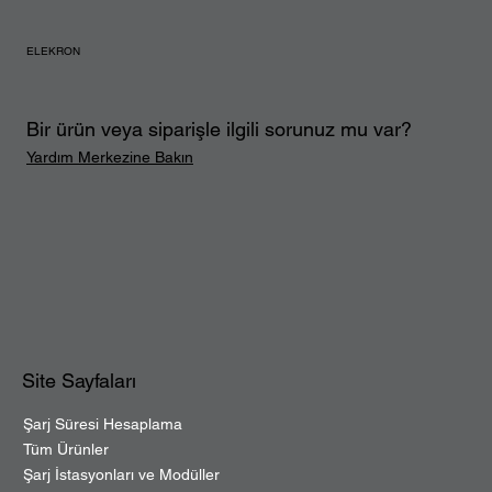
ELEKRON
Bir ürün veya siparişle ilgili sorunuz mu var?
Yardım Merkezine Bakın
Site Sayfaları
Şarj Süresi Hesaplama
Tüm Ürünler
Şarj İstasyonları ve Modüller