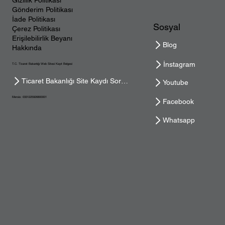
Gönderim Politikası
İade Politikası
Sosyal
Çerez Politikası
Erişilebilirlik Beyanı
Blog
Hakkında
İnstagram
T.C. Ticaret Bakanlığı Web Sitesi Kayıt Belgesi
Ticaret Bakanlığı Site Kaydı Sorgula
Youtube
Mersis: 0331225926800001
Facebook
Whatsapp