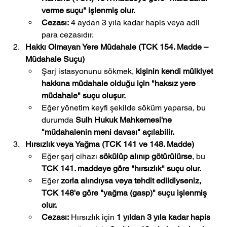
verme suçu" işlenmiş olur.
Cezası:
 4 aydan 3 yıla kadar hapis veya adli 
para cezasıdır.
Hakkı Olmayan Yere Müdahale (TCK 154. Madde – 
Müdahale Suçu)
Şarj istasyonunu sökmek, 
kişinin kendi mülkiyet 
hakkına müdahale olduğu için "haksız yere 
müdahale" suçu oluşur.
Eğer yönetim keyfi şekilde söküm yaparsa, bu 
durumda 
Sulh Hukuk Mahkemesi'ne 
"müdahalenin meni davası" açılabilir.
Hırsızlık veya Yağma (TCK 141 ve 148. Madde)
Eğer şarj cihazı 
sökülüp alınıp götürülürse
, bu 
TCK 141. maddeye göre "hırsızlık" suçu olur.
Eğer 
zorla alındıysa veya tehdit edildiyseniz, 
TCK 148'e göre "yağma (gasp)" suçu işlenmiş 
olur.
Cezası:
 Hırsızlık için 
1 yıldan 3 yıla kadar hapis 