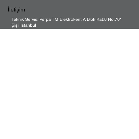
İletişim
Teknik Servis: Perpa TM Elektrokent A Blok Kat:8 No:701
Şişli İstanbul
Mağaza: Perpa Sokak A Blok Kat:8 No:701 Şişli İstanbul
Teknik Servis: 0 (212) 210 0 856
Merkez Ofis E5 Yanyol Çırpıcı Sk. No:1 Merter İstanbul
Merkez Ofis: 0 (850) 640 0 856
elekron@mail.com
© 2023 Elekron Elektrik Sanayi Dış Ticaret Limited Şirketi. Tüm
hakları saklıdır.