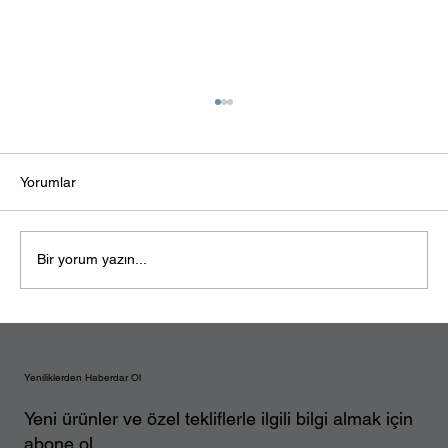
Yorumlar
Bir yorum yazın...
Elektrikli Araç Şarj Cihazı Alırken Nelere
Dikkat Edilmeli?
Yeniliklerden Haberdar Ol
Yeni ürünler ve özel tekliflerle ilgili bilgi almak için
abone ol.