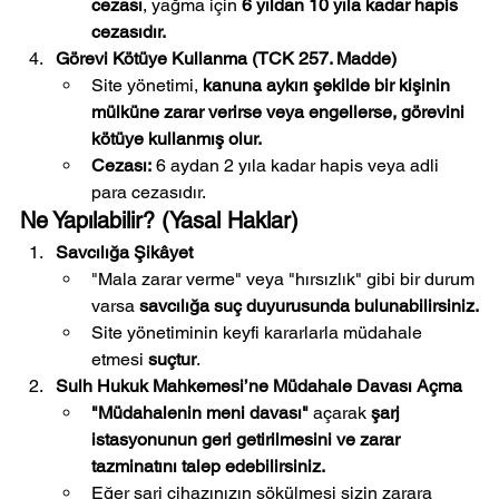
cezası
, yağma için 
6 yıldan 10 yıla kadar hapis 
cezasıdır.
Görevi Kötüye Kullanma (TCK 257. Madde)
Site yönetimi, 
kanuna aykırı şekilde bir kişinin 
mülküne zarar verirse veya engellerse, görevini 
kötüye kullanmış olur.
Cezası:
 6 aydan 2 yıla kadar hapis veya adli 
para cezasıdır.
Ne Yapılabilir? (Yasal Haklar)
Savcılığa Şikâyet
"Mala zarar verme" veya "hırsızlık" gibi bir durum 
varsa 
savcılığa suç duyurusunda bulunabilirsiniz.
Site yönetiminin keyfi kararlarla müdahale 
etmesi 
suçtur
.
Sulh Hukuk Mahkemesi’ne Müdahale Davası Açma
"Müdahalenin meni davası"
 açarak 
şarj 
istasyonunun geri getirilmesini ve zarar 
tazminatını talep edebilirsiniz.
Eğer şarj cihazınızın sökülmesi sizin zarara 