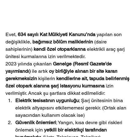
Evet, 
634 sayılı Kat Mülkiyeti Kanunu’nda
 yapılan son 
değişiklikle, 
bağımsız bölüm maliklerinin
 (daire 
sahiplerinin) 
kendi özel otoparklarına
 elektrikli araç şarj 
ünitesi kurmalarına izin verilmektedir.
2023 yılında çıkarılan 
Genelge (Resmî Gazete’de 
yayımlandı)
 ile artık 
oy birliğiyle alınan bir site kararı 
gerekmeksizin
 kişilerin 
kendilerine ait, tapuda belirlenmiş 
özel otopark alanına şarj istasyonu kurmasına
 izin 
verilmiştir. Ancak şu şartlara dikkat edilmelidir:
Elektrik tesisatının uygunluğu
; Şarj ünitesinin bina 
elektrik altyapısını etkilememesi gerekir. (Ortak alan 
sayacından kullanım olacak ise)
Güvenlik önlemleri
; Yangın, kısa devre gibi riskleri 
önlemek için 
yetkili bir elektrikçi tarafından 