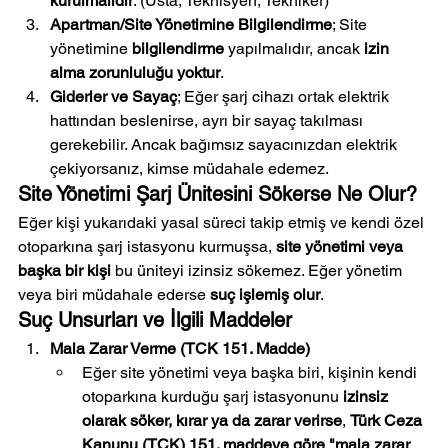
kurulmalıdır
. (Usta, Teknisyen, Tekniker)
Apartman/Site Yönetimine Bilgilendirme
; Site 
yönetimine 
bilgilendirme
 yapılmalıdır, ancak 
izin 
alma zorunluluğu yoktur
.
Giderler ve Sayaç
; Eğer şarj cihazı ortak elektrik 
hattından beslenirse, ayrı bir sayaç takılması 
gerekebilir. Ancak bağımsız sayacınızdan elektrik 
çekiyorsanız, kimse müdahale edemez.
Site Yönetimi Şarj Ünitesini Sökerse Ne Olur?
Eğer kişi yukarıdaki yasal süreci takip etmiş ve kendi özel 
otoparkına şarj istasyonu kurmuşsa, 
site yönetimi veya 
başka bir kişi
 bu üniteyi izinsiz sökemez. Eğer yönetim 
veya biri müdahale ederse 
suç işlemiş olur
.
Suç Unsurları ve İlgili Maddeler
Mala Zarar Verme (TCK 151. Madde)
Eğer site yönetimi veya başka biri, kişinin kendi 
otoparkına kurduğu şarj istasyonunu 
izinsiz 
olarak söker, kırar ya da zarar verirse
, 
Türk Ceza 
Kanunu (TCK) 151. maddeye göre "mala zarar 